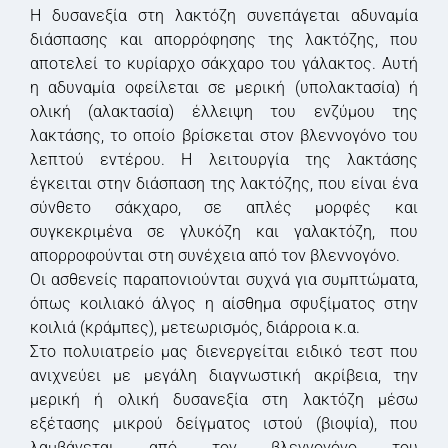
Η δυσανεξία στη λακτόζη συνεπάγεται αδυναμία
διάσπασης και απορρόφησης της λακτόζης, που
αποτελεί το κυρίαρχο σάκχαρο του γάλακτος. Αυτή
η αδυναμία οφείλεται σε μερική (υπολακτασία) ή
ολική (αλακτασία) έλλειψη του ενζύμου της
λακτάσης, το οποίο βρίσκεται στον βλεννογόνο του
λεπτού εντέρου. Η λειτουργία της λακτάσης
έγκειται στην διάσπαση της λακτόζης, που είναι ένα
σύνθετο σάκχαρο, σε απλές μορφές και
συγκεκριμένα σε γλυκόζη και γαλακτόζη, που
απορροφούνται στη συνέχεια από τον βλεννογόνο.
Οι ασθενείς παραπονιούνται συχνά για συμπτώματα,
όπως κοιλιακό άλγος η αίσθημα σφυξίματος στην
κοιλιά (κράμπες), μετεωρισμός, διάρροια κ.α.
Στο πολυιατρείο μας διενεργείται ειδικό τεστ που
ανιχνεύει με μεγάλη διαγνωστική ακρίβεια, την
μερική ή ολική δυσανεξία στη λακτόζη μέσω
εξέτασης μικρού δείγματος ιστού (βιοψία), που
λαμβάνεται από τον βλεννογόνο του