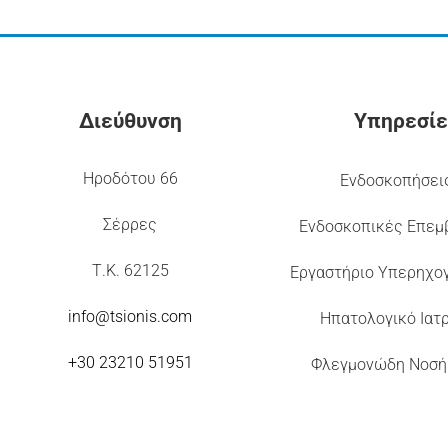
Διεύθυνση
Υπηρεσίε
Ηροδότου 66
Ενδοσκοπήσει
Σέρρες
Ενδοσκοπικές Επεμ
Τ.Κ. 62125
Εργαστήριο Υπερηχο
info@tsionis.com
Ηπατολογικό Ιατ
+30 23210 51951
Φλεγμονώδη Νοσή