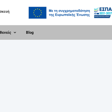
ασκευή
σθενείς
Blog