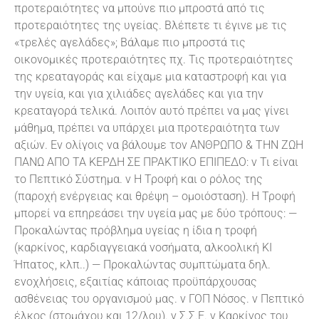
προτεραιότητες να μπούνε πιο μπροστά από τις
προτεραιότητες της υγείας. Βλέπετε τι έγινε με τις
«τρελές αγελάδες»; Βάλαμε πιο μπροστά τις
οικονομικές προτεραιότητες πχ. Τις προτεραιότητες
της κρεαταγοράς και είχαμε μια καταστροφή και για
την υγεία, και για χιλιάδες αγελάδες και για την
κρεαταγορά τελικά. Λοιπόν αυτό πρέπει να μας γίνει
μάθημα, πρέπει να υπάρχει μια προτεραιότητα των
αξιών. Εν ολίγοις να βάλουμε τον ΑΝΘΡΩΠΟ & ΤΗΝ ΖΩΗ
ΠΑΝΩ ΑΠΟ ΤΑ ΚΕΡΔΗ ΣΕ ΠΡΑΚΤΙΚΟ ΕΠΙΠΕΔΟ: ν Τι είναι
το Πεπτικό Σύστημα. ν Η Τροφή και ο ρόλος της
(παροχή ενέργειας και θρέψη – ομοιόσταση). Η Τροφή
μπορεί να επηρεάσει την υγεία μας με δύο τρόπους: —
Προκαλώντας πρόβλημα υγείας η ίδια η τροφή
(καρκίνος, καρδιαγγειακά νοσήματα, αλκοολική ΚΙ
Ήπατος, κλπ..) — Προκαλώντας συμπτώματα δηλ.
ενοχλήσεις, εξαιτίας κάποιας προϋπάρχουσας
ασθένειας του οργανισμού μας. ν ΓΟΠ Νόσος. ν Πεπτικό
έλκος (στομάχου και 12/λου). ν Σ.Σ.Ε. ν Καρκίνος του