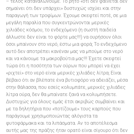
– τέλος καταναλώνουμε. Το ρητό «ότι δεν φαίνεται δεν
σημαίνει ότι δεν υπάρχει» δυστυχώς ισχύει και στην
παραγωγή των τροφίμων. Έχουμε σκεφτεί ποτέ, σε μια
μεγάλη παραλία που συγκεντρώνονται μερικές
χιλιάδες κόσμου, το ενδεχόμενο (η σωστή παιδεία
άλλωστε δεν είναι το φόρτε μας!!!) να ουρήσουν όλοι
όσοι μπαίνουν στο νερό, έστω μια φορά; Το ενδεχόμενο
αυτό δεν αποτρέπει κανέναν μας να μπούμε στο νερό
και να κάνουμε τα μακροβούτια μας!!! Έχετε σκεφτεί
τώρα ότι η ποσότητα των ούρων που μπορεί να έχει
«ριχτεί» στο νερό είναι μερικές χιλιάδες λίτρα; Είναι
βέβαιο ότι αν βλέπατε ένα βυτιοφόρο να αδειάζει, μέσα
στην θάλασσα, που εσείς κολυμπάτε, μερικές χιλιάδες
λίτρα ούρα, δεν θα μπαίνατε ξανά να κολυμπήσετε.
Δυστυχώς για όλους εμάς έτσι ακριβώς συμβαίνει και
με τα δηλητήρια που «ποτίζουμε» τους καρπούς που
παράγουμε χρησιμοποιώντας αλόγιστα τα
φυτοφάρμακα και τα λιπάσματα. Αν το αποτέλεσμα
αυτής μας της πράξης ήταν ορατό είναι σίγουρο ότι δεν