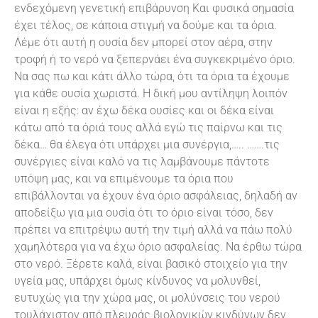
ενδεχόμενη γενετική επιβάρυνση Και φυσικά σημασία
έχει τέλος, σε κάποια στιγμή να δούμε και τα όρια.
Λέμε ότι αυτή η ουσία δεν μπορεί στον αέρα, στην
τροφή ή το νερό να ξεπερνάει ένα συγκεκριμένο όριο.
Να σας πω και κάτι άλλο τώρα, ότι τα όρια τα έχουμε
για κάθε ουσία χωριστά. Η δική μου αντίληψη λοιπόν
είναι η εξής: αν έχω δέκα ουσίες και οι δέκα είναι
κάτω από τα όριά τους αλλά εγώ τις παίρνω και τις
δέκα… θα έλεγα ότι υπάρχει μια συνέργια,….. …….τις
συνέργιες είναι καλό να τις λαμβάνουμε πάντοτε
υπόψη μας, και να επιμένουμε τα όρια που
επιβάλλονται να έχουν ένα όριο ασφάλειας, δηλαδή αν
αποδείξω για μια ουσία ότι το όριο είναι τόσο, δεν
πρέπει να επιτρέψω αυτή την τιμή αλλά να πάω πολύ
χαμηλότερα για να έχω όριο ασφαλείας. Να έρθω τώρα
στο νερό. Ξέρετε καλά, είναι βασικό στοιχείο για την
υγεία μας, υπάρχει όμως κίνδυνος να μολυνθεί,
ευτυχώς για την χώρα μας, οι μολύνσεις του νερού
τουλάχιστον από πλευράς βιολογικών κινδύνων δεν