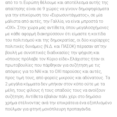
από το τι Ευρώπη θέλουμε και αποτέλεσμα αυτής της
απαίτησης είναι σε 9 χώρες να γίνουν δημοψηφίσματα
για την επικύρωση του «Ευρωσυντάγματος», σε μία
μάλιστα από αυτές, την Γαλλία, να είναι μπροστά το
«ΟΧΙ». Στην χώρα μας αντίθετα, όπου μεγαλοσχήμονες
με κάθε αφορμή διακηρύσσουν ότι είμαστε η κοιτίδα
του πολιτισμού και της δημοκρατίας, οι δύο κυρίαρχες
πολιτικές δυνάμεις (Ν.Δ. και ΠΑΣΟΚ) πέρασαν απ’την
βουλή με συνοπτικές διαδικασίες την ψήφιση και
«όποιος πρόλαβε τον Κύριο είδε».Ελάχιστες ήταν οι
πρωτοβουλίες που πάρθηκαν για συζήτηση με τις
απόψεις για το ΝΑΙ και το ΟΧΙ παρούσες και αυτές,
προς τιμή τους, από φορείς μικρούς και αδύνατους. Τα
2 μεγάλα κόμματα δεν μπήκαν στον κόπο ούτε με τα
μέλη, τους φίλους ή τους οπαδούς τους να ανοίξουν
συζήτηση. Αντίθετα έβαλαν πάλι χέρι στο δημόσιο
χρήμα στέλνοντας ανά την επικράτεια ένα εξοπλισμένο
πούλμαν για φτηνή μονόπλευρη προπαγάνδα.