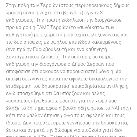
Στην πόλη των Σερρών (στους περιφερειακούς δήμους
«μαύρη είναι η νύχτα στα βουνά…») έγιναν 3
εκδηλώσεις. Την πρώτη εκδήλωση την διοργάνωσε
προ καιρού η ΕΛΜΕ Σερρών (το «συνδικάτο» των
καθηγητών) με εξαιρετική επιτυχία φιλοξενώντας και
τις δύο απόψεις με υψηλού επιπέδου καλεσμένους
(ένα πρώην Ευρωβουλευτή και ένα καθηγητή
Συνταγματικού Δικαίου). Την δεύτερη, σε σειρά,
εκδήλωση την διοργάνωσε ο Δήμος Σερρών που
αποφάσισε ότι αρκούσε να παρουσιαστεί μόνο η μία
άποψη δείχνοντας παρά τις αφελείς δικαιολογίες την
επιδερμική του δημοκρατική ευαισθησία και αντίληψη,
ενώ υποσχέθηκε ότι θα υπάρξουν και άλλες
«ευκαιρίες» (να θυμίσω εδώ ότι για την χώρα μας
έληξε το ζή-τημα αφού η βουλή ήδη ψήφισε το ΝΑΙ της.)
κάτι που μάλλον έπεισε μό-νο τους αφελείς και τους
ίδιους. Δεν πειράζει εμείς γεννήσαμε την δημοκρατία,
έστω και αν μετά την δώσαμε για υιοθεσία γιατί δεν