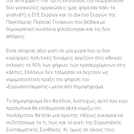
την αντέχαμε!!! Την Τρίτη εκδήλωση την διοργάνωσαν
δύο γυναικείες οργανώσεις (μας φόρεσαν πάλι τα
γυαλιά!!!), η ΕΓΕ Σερρών και το Δίκτυο Σερρών της
Παγκόσμιας Πορείας Γυναικών που βέβαια με
δημοκρατική συνέπεια φιλοξένησαν και τις δύο
απόψεις.
Είναι απορίας άξιο γιατί σε μια χώρα που οι δύο
κυρίαρχες πολιτικές δυνάμεις αγγίζουν στις εθνικές
εκλογές το 90% των ψήφων, των προσερχόμενων στις
κάλπες, Ελλήνων δεν τόλμησαν να δεχτούν ως
νομιμοποιητική πράξη την ψήφιση του
«Ευρωσυντάγματος» μέσα από δημοψήφισμα.
Το δημοψήφισμα δεν θα έδινε, δυστυχώς, αυτό που εγώ
προσωπικά θα επιθυμούσα αλλά νομίζω ότι
τουλάχιστον θα ήταν μια πρώτης τάξεως ευκαιρία να
συζητήσουμε το τι, πώς και το γιατί της Ευρωπαϊκής
Συνταγματικής Συνθήκης. Κι’ όμως σε όλους τους