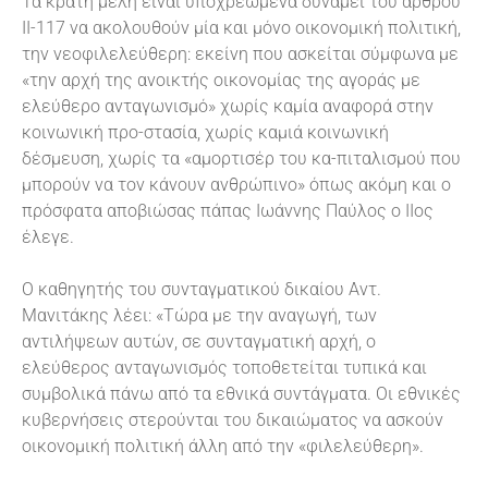
Τα κράτη μέλη είναι υποχρεωμένα δυνάμει του άρθρου
ΙΙ-117 να ακολουθούν μία και μόνο οικονομική πολιτική,
την νεοφιλελεύθερη: εκείνη που ασκείται σύμφωνα με
«την αρχή της ανοικτής οικονομίας της αγοράς με
ελεύθερο ανταγωνισμό» χωρίς καμία αναφορά στην
κοινωνική προ-στασία, χωρίς καμιά κοινωνική
δέσμευση, χωρίς τα «αμορτισέρ του κα-πιταλισμού που
μπορούν να τον κάνουν ανθρώπινο» όπως ακόμη και ο
πρόσφατα αποβιώσας πάπας Ιωάννης Παύλος ο ΙΙος
έλεγε.
Ο καθηγητής του συνταγματικού δικαίου Αντ.
Μανιτάκης λέει: «Τώρα με την αναγωγή, των
αντιλήψεων αυτών, σε συνταγματική αρχή, ο
ελεύθερος ανταγωνισμός τοποθετείται τυπικά και
συμβολικά πάνω από τα εθνικά συντάγματα. Οι εθνικές
κυβερνήσεις στερούνται του δικαιώματος να ασκούν
οικονομική πολιτική άλλη από την «φιλελεύθερη».